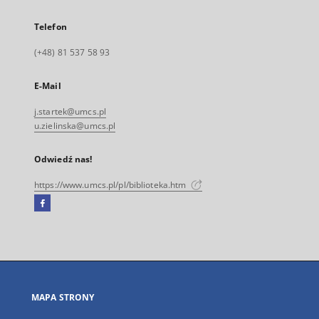
Telefon
(+48) 81 537 58 93
E-Mail
j.startek@umcs.pl
u.zielinska@umcs.pl
Odwiedź nas!
https://www.umcs.pl/pl/biblioteka.htm
Facebook
Link
zewnętrzny,
otworzy
się
w
nowej
MAPA STRONY
karcie