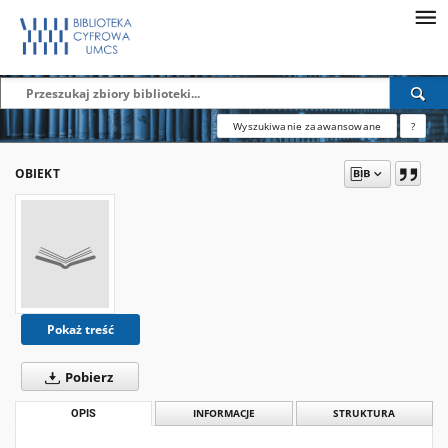
Wyszukiwanie zaawansowane
?
OBIEKT
Pokaż treść
Pobierz
OPIS
INFORMACJE
STRUKTURA