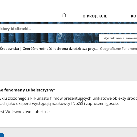
O PROJEKCIE
KO
Wyszukiwanie zaawa
i Środowisku
|
Georóżnorodność i ochrona dziedzictwa przyrodniczego
Geograficzne Fenomen
|
ne fenomeny Lubelszczyzny”
klu złożonego z kilkunastu filmów prezentujących unikatowe obiekty środ
ch jako eksperci występują naukowcy INoZiŚ i zaproszeni goście.
est Województwo Lubelskie