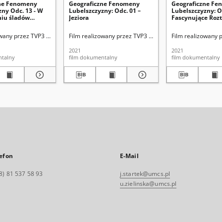
zne Fenomeny
Geograficzne Fenomeny
Geograficzne F
zny Odc. 13 - W
Lubelszczyzny: Odc. 01 –
Lubelszczyzny: Od
iu śladów
Jeziora
Fascynujące Rozt
wego impaktu
struktury kwiato
tylko…
cy z naukowcami Instytutu Nauk o Ziemi i Środowisku UMCS i zaproszonymi gośćm
owany przez TVP3 Lublin we współpracy z naukowcami Instytutu Nauk o Ziemi i Ś
Film realizowany przez TVP3 Lublin we współpracy z n
Film realizowany 
2021
2021
ntalny
film dokumentalny
film dokumentalny
efon
E-Mail
8) 81 537 58 93
j.startek@umcs.pl
u.zielinska@umcs.pl