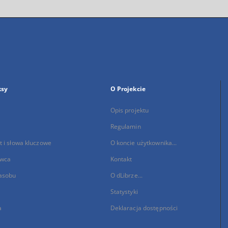
ksy
O Projekcie
Opis projektu
Regulamin
 i słowa kluczowe
O koncie użytkownika...
wca
Kontakt
asobu
O dLibrze...
Statystyki
a
Deklaracja dostępności