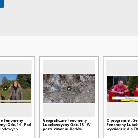
zne Fenomeny
Geograficzne Fenomeny
O programie „Ge
ny: Odc. 14 - Pod
Lubelszczyzny Odc. 13 - W
Fenomeny Lubels
 lodowych
poszukiwaniu śladów
wywiadzie dla T
meteorytowego impaktu
opowiadają Piotr
i Dominik Rudnic