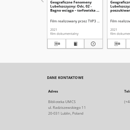
Geograficzne Fenomeny
Geografic
Lubelszczyzny: Odc. 02 -
Lubelszczy
Bagno wciąga – torfowiska i
poszukiwan
ich tajemnice
meteoryto
Film realizowany przez TVP3 Lublin we współpra
Film realiz
2021
2021
film dokumentalny
film dokume
DANE KONTAKTOWE
Adres
Tel
Biblioteka UMCS
(+4
ul. Radziszewskiego 11
20-031 Lublin, Poland