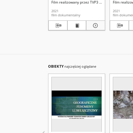
Film realizowany przez TVP3 Lublin we współpra
Film realiz
2021
2021
film dokumentalny
film dokume
OBIEKTY
najczęściej oglądane