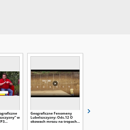
ograficzne
Geograficzne Fenomeny
Geograficzne Fenome
zczyzny” w
Lubelszczyzny: Odc.12 O
Lubelszczyzny: Odc. 11
VP3
okowach mrozu na tropach
Kras kredy piszącej –
 Raszewski
wieloletniej zmarzliny
nieznany światowy un
ki,