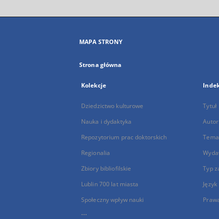
MAPA STRONY
Strona główna
Kolekcje
Inde
Dziedzictwo kulturowe
Tytuł
Nauka i dydaktyka
Autor
Repozytorium prac doktorskich
Temat
Regionalia
Wyda
Zbiory bibliofilskie
Typ z
Lublin 700 lat miasta
Język
Społeczny wpływ nauki
Praw
...