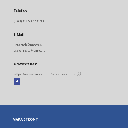
Telefon
(+48) 81 537 58 93
E-Mail
j.startek@umcs.pl
u.zielinska@umcs.pl
Odwiedź nas!
https://www.umcs.pl/pl/biblioteka.htm
Facebook
Link
zewnętrzny,
otworzy
się
w
nowej
MAPA STRONY
karcie