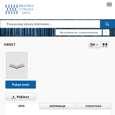
Wyszukiwanie zaawansowane
?
OBIEKT
Pokaż treść
Pobierz
OPIS
INFORMACJE
STRUKTURA