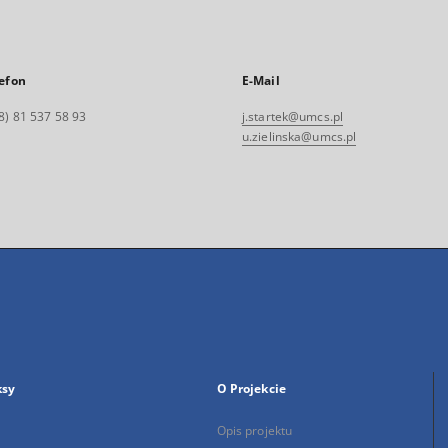
efon
E-Mail
8) 81 537 58 93
j.startek@umcs.pl
u.zielinska@umcs.pl
ksy
O Projekcie
Opis projektu