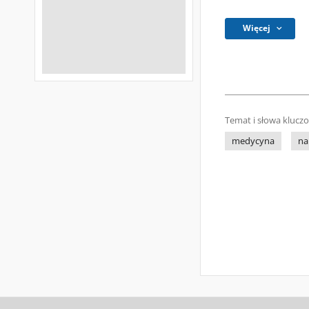
Więcej
Temat i słowa klucz
medycyna
na