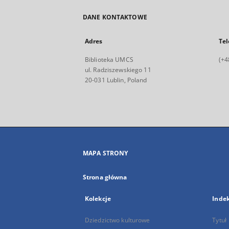
DANE KONTAKTOWE
Adres
Tel
Biblioteka UMCS
(+4
ul. Radziszewskiego 11
20-031 Lublin, Poland
MAPA STRONY
Strona główna
Kolekcje
Inde
Dziedzictwo kulturowe
Tytuł