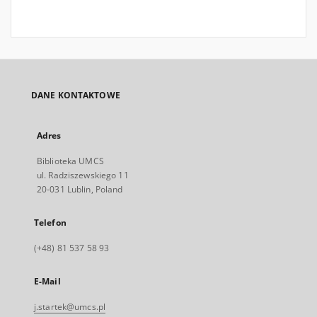
DANE KONTAKTOWE
Adres
Biblioteka UMCS
ul. Radziszewskiego 11
20-031 Lublin, Poland
Telefon
(+48) 81 537 58 93
E-Mail
j.startek@umcs.pl