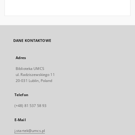
DANE KONTAKTOWE
Adres
Biblioteka UMCS
ul. Radziszewskiego 11
20-031 Lublin, Poland
Telefon
(+48) 81 537 58 93
E-Mail
j.startek@umcs.pl