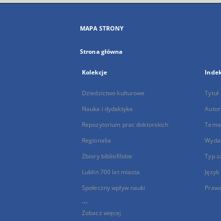
MAPA STRONY
Strona główna
Kolekcje
Inde
Dziedzictwo kulturowe
Tytuł
Nauka i dydaktyka
Autor
Repozytorium prac doktorskich
Temat
Regionalia
Wyda
Zbiory bibliofilskie
Typ z
Lublin 700 lat miasta
Język
Społeczny wpływ nauki
Praw
...
Zobacz więcej