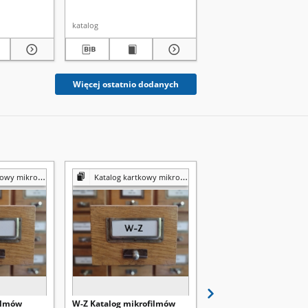
katalog
katalog
Więcej ostatnio dodanych
y mikrofilmów
Katalog kartkowy mikrofilmów
Katalog kartkowy mikrof
filmów
W-Z Katalog mikrofilmów
GL-KC Katalog mikrof