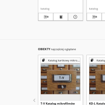
katalog
katalog
OBIEKTY
najczęściej oglądane
Katalog kartkowy mikrofilmów
Katalog 
T-V Katalog mikrofilmów
KD-L Katal