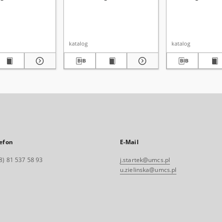
katalog
katalog
efon
E-Mail
8) 81 537 58 93
j.startek@umcs.pl
u.zielinska@umcs.pl