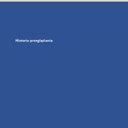
się
w
nowej
karcie
Historia przeglądania