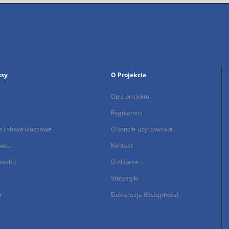
ksy
O Projekcie
Opis projektu
Regulamin
 i słowa kluczowe
O koncie użytkownika...
wca
Kontakt
asobu
O dLibrze...
Statystyki
a
Deklaracja dostępności