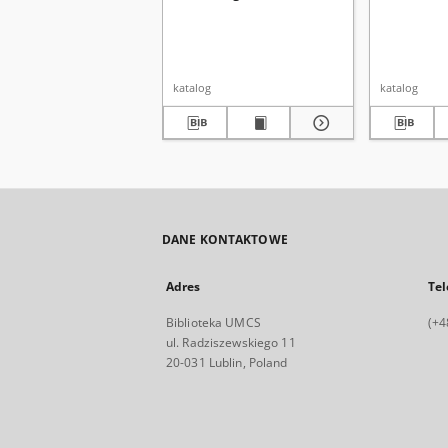
katalog
katalog
DANE KONTAKTOWE
Adres
Tel
Biblioteka UMCS
(+4
ul. Radziszewskiego 11
20-031 Lublin, Poland