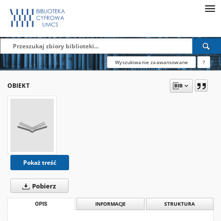
Wyszukiwanie zaawansowane
?
OBIEKT
Pokaż treść
Pobierz
OPIS
INFORMACJE
STRUKTURA