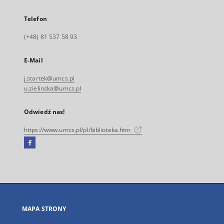
Telefon
(+48) 81 537 58 93
E-Mail
j.startek@umcs.pl
u.zielinska@umcs.pl
Odwiedź nas!
https://www.umcs.pl/pl/biblioteka.htm
Facebook
Link
zewnętrzny,
otworzy
się
w
nowej
MAPA STRONY
karcie