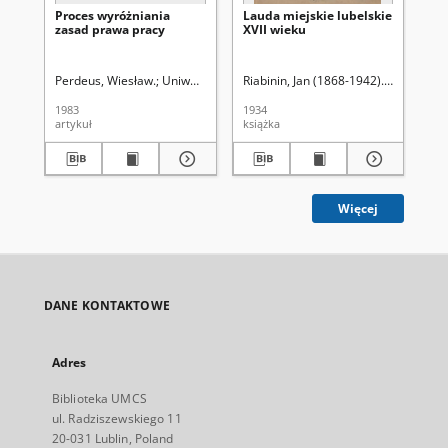
Proces wyróżniania
Lauda miejskie lubelskie
An
zasad prawa pracy
XVII wieku
Ma
Sk
Ius
(19
Perdeus, Wiesław.
Uniwersytet Marii Curie-Skłodowskiej (Lublin). Wydzi
Riabinin, Jan (1868-1942). Wyd.
Skr
1983
1934
197
artykuł
książka
spi
Więcej
DANE KONTAKTOWE
Adres
Biblioteka UMCS
ul. Radziszewskiego 11
20-031 Lublin, Poland