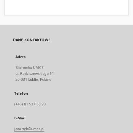
DANE KONTAKTOWE
Adres
Biblioteka UMCS
ul. Radziszewskiego 11
20-031 Lublin, Poland
Telefon
(+48) 81 537 58 93
E-Mail
j.startek@umcs.pl