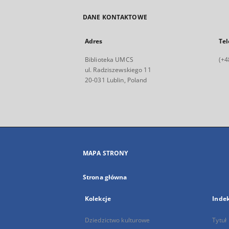
DANE KONTAKTOWE
Adres
Tel
Biblioteka UMCS
(+4
ul. Radziszewskiego 11
20-031 Lublin, Poland
MAPA STRONY
Strona główna
Kolekcje
Inde
Dziedzictwo kulturowe
Tytuł