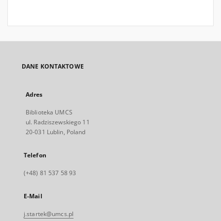
DANE KONTAKTOWE
Adres
Biblioteka UMCS
ul. Radziszewskiego 11
20-031 Lublin, Poland
Telefon
(+48) 81 537 58 93
E-Mail
j.startek@umcs.pl