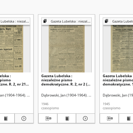
a : niezależny organ demokratyczny
Gazeta Lubelska : niezależny organ demokratyczny
Gazeta Lubelska : niezależn
lska :
Gazeta Lubelska :
Gazeta Lubelska 
 pismo
niezależne pismo
niezależne pism
ne. R. 2, nr 210
demokratyczne. R. 2, nr 2 (2
demokratyczne. 1
19 [i. e. 520] (2
stycznia 1946)
(16 lipca)
46)
Jan (1904-1964). Red
Dąbrowski, Jan (1904-1964). Red
Dąbrowski, Jan (1
1946
1945
czasopismo
czasopismo