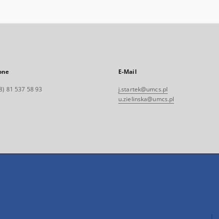
one
E-Mail
8) 81 537 58 93
j.startek@umcs.pl
u.zielinska@umcs.pl