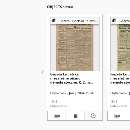
OBJECTS
similar
Gazeta Lubelska : niezależny organ demokratyczny
Gazeta Lubelsk
Gazeta Lubelska :
Gazeta Lube
niezależne pismo
niezależne
demokratyczne. R. 2, nr
demokratycz
303=612 (2 listopad 1946)
[i. e. 211]=5
sierpień 19
Dąbrowski, Jan (1904-1964). Red
Dąbrowski, 
1946
1946
czasopismo
czasopismo