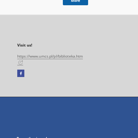
More
Visit us!
https://www.umcs.pl/pl/biblioteka.htm
Facebook
External
link,
will
open
in
a
new
tab