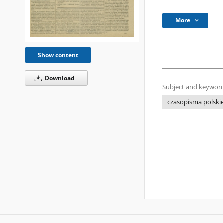
More
Show content
Download
Subject and keyword
czasopisma polski