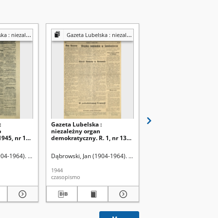
y organ demokratyczny
Gazeta Lubelska : niezależny organ demokratyczny
Gazeta Lubelska : niezależny organ demok
:
Gazeta Lubelska :
Gazeta Lubelska :
o
niezależny organ
niezależne pismo
945, nr 145
demokratyczny. R. 1, nr 13
demokratyczne. R. 2, n
(17 sierpnia 1944)
29=338 (29 stycznia 19
904-1964). Red
Dąbrowski, Jan (1904-1964). Red
Dąbrowski, Jan (1904-19
1944
1946
czasopismo
czasopismo