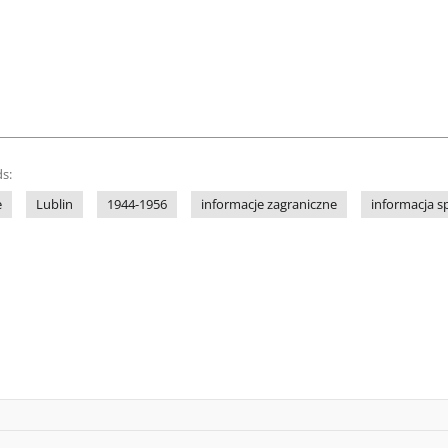
s:
e
Lublin
1944-1956
informacje zagraniczne
informacja s