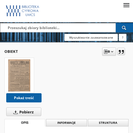
Wyszukiwanie zaawansowane
?
OBIEKT
Pokaż treść
Pobierz
OPIS
INFORMACJE
STRUKTURA