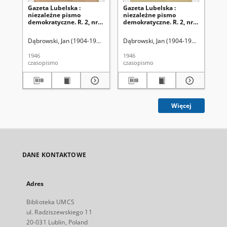
Gazeta Lubelska :
Gazeta Lubelska :
Ga
niezależne pismo
niezależne pismo
ni
demokratyczne. R. 2, nr
demokratyczne. R. 2, nr
dem
303=612 (2 listopad 1946)
210 [i. e. 211]=519 [i. e.
(2 
520] (2 sierpień 1946)
Dąbrowski, Jan (1904-1964). Red
Dąbrowski, Jan (1904-1964). Red
Dąb
1946
1946
194
czasopismo
czasopismo
cza
Więcej
DANE KONTAKTOWE
Adres
Biblioteka UMCS
ul. Radziszewskiego 11
20-031 Lublin, Poland