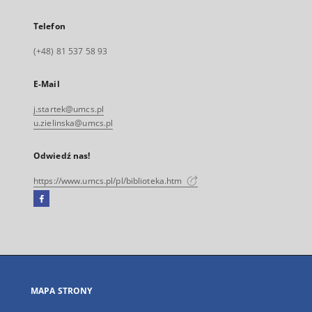
Telefon
(+48) 81 537 58 93
E-Mail
j.startek@umcs.pl
u.zielinska@umcs.pl
Odwiedź nas!
https://www.umcs.pl/pl/biblioteka.htm
Facebook
Link
zewnętrzny,
otworzy
się
w
nowej
MAPA STRONY
karcie