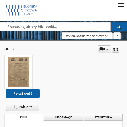
Wyszukiwanie zaawansowane
?
OBIEKT
Pokaż treść
Pobierz
OPIS
INFORMACJE
STRUKTURA