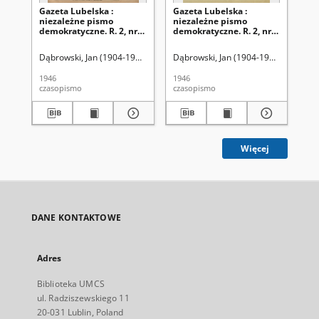
Gazeta Lubelska :
Gazeta Lubelska :
Ga
niezależne pismo
niezależne pismo
ni
demokratyczne. R. 2, nr
demokratyczne. R. 2, nr
dem
303=612 (2 listopad 1946)
210 [i. e. 211]=519 [i. e.
(2 
520] (2 sierpień 1946)
Dąbrowski, Jan (1904-1964). Red
Dąbrowski, Jan (1904-1964). Red
Dąb
1946
1946
194
czasopismo
czasopismo
cza
Więcej
DANE KONTAKTOWE
Adres
Biblioteka UMCS
ul. Radziszewskiego 11
20-031 Lublin, Poland