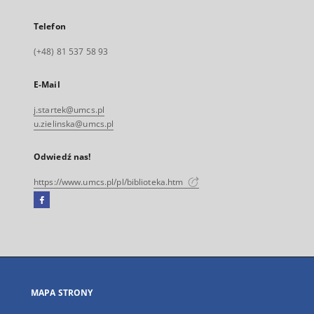
Telefon
(+48) 81 537 58 93
E-Mail
j.startek@umcs.pl
u.zielinska@umcs.pl
Odwiedź nas!
https://www.umcs.pl/pl/biblioteka.htm
Facebook
Link
zewnętrzny,
otworzy
się
w
nowej
MAPA STRONY
karcie