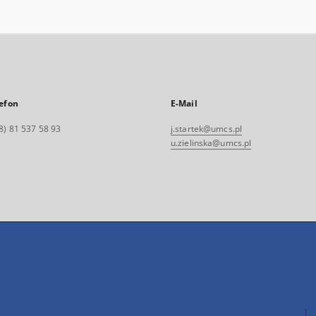
efon
E-Mail
8) 81 537 58 93
j.startek@umcs.pl
u.zielinska@umcs.pl