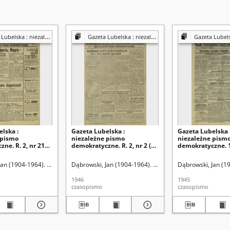
a : niezależny organ demokratyczny
Gazeta Lubelska : niezależny organ demokratyczny
Gazeta Lubelska : niezależn
lska :
Gazeta Lubelska :
Gazeta Lubelska 
 pismo
niezależne pismo
niezależne pism
ne. R. 2, nr 210
demokratyczne. R. 2, nr 2 (2
demokratyczne. 1
19 [i. e. 520] (2
stycznia 1946)
(16 lipca)
46)
Jan (1904-1964). Red
Dąbrowski, Jan (1904-1964). Red
Dąbrowski, Jan (1
1946
1945
czasopismo
czasopismo