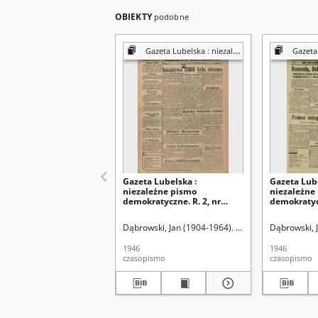
OBIEKTY
podobne
Gazeta Lubelska : niezależny organ demokratyczny
Gazeta Lubelsk
Gazeta Lubelska :
Gazeta Lube
niezależne pismo
niezależne
demokratyczne. R. 2, nr
demokratycz
303=612 (2 listopad 1946)
[i. e. 211]=5
sierpień 19
Dąbrowski, Jan (1904-1964). Red
Dąbrowski, 
1946
1946
czasopismo
czasopismo