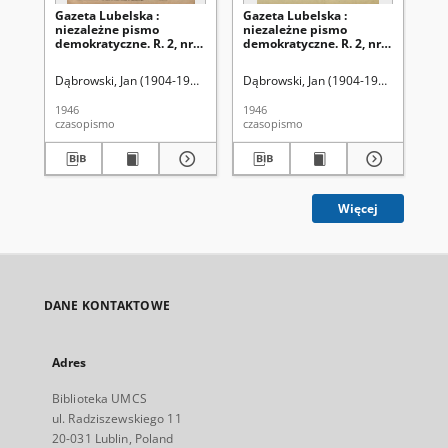
Gazeta Lubelska :
Gazeta Lubelska :
Ga
niezależne pismo
niezależne pismo
ni
demokratyczne. R. 2, nr
demokratyczne. R. 2, nr
dem
303=612 (2 listopad 1946)
210 [i. e. 211]=519 [i. e.
(2 
520] (2 sierpień 1946)
Dąbrowski, Jan (1904-1964). Red
Dąbrowski, Jan (1904-1964). Red
Dąb
1946
1946
194
czasopismo
czasopismo
cza
Więcej
DANE KONTAKTOWE
Adres
Biblioteka UMCS
ul. Radziszewskiego 11
20-031 Lublin, Poland