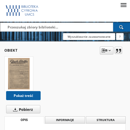
Wyszukiwanie zaawansowane
?
OBIEKT
Pokaż treść
Pobierz
OPIS
INFORMACJE
STRUKTURA