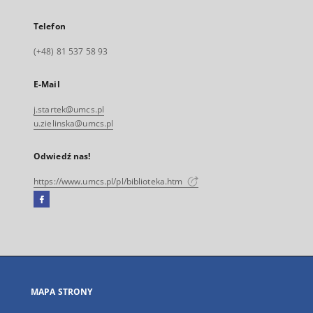
Telefon
(+48) 81 537 58 93
E-Mail
j.startek@umcs.pl
u.zielinska@umcs.pl
Odwiedź nas!
https://www.umcs.pl/pl/biblioteka.htm
Facebook
Link
zewnętrzny,
otworzy
się
w
nowej
MAPA STRONY
karcie