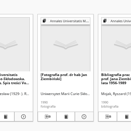
Annales Universitatis Mariae Curie-Skłodowska. Sectio G, Ius
Annales Universitatis Mariae Curie
versitatis
[Fotografia prof. dr hab Jan
Bibliografia pra
ie-Skłodowska.
Ziembiński]
prof. Jana Ziemb
s. Spis treści Vol
lata 1956-1989
esław (1929- ). Redaktor
Uniwersytet Marii Curie-Skłodowskiej (Lublin). Wydział P
Uniwersytet Marii Curie-Skłodowskiej (Lublin). Wydział P
Mojak, Ryszard (19
1990
1990
fotografia
bibliografia