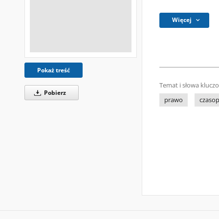
Więcej
Pokaż treść
Temat i słowa klucz
Pobierz
prawo
czasop