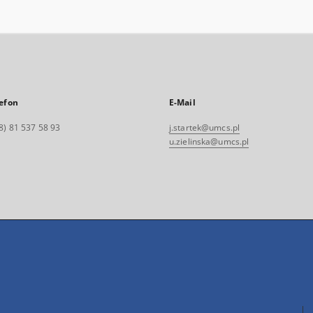
efon
E-Mail
8) 81 537 58 93
j.startek@umcs.pl
u.zielinska@umcs.pl