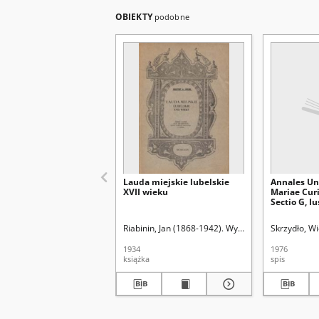
OBIEKTY
podobne
Lauda miejskie lubelskie
Annales Uni
XVII wieku
Mariae Cur
Sectio G, Iu
23 (1976)
Riabinin, Jan (1868-1942). Wyd.
Skrzydło, Wi
1934
1976
książka
spis