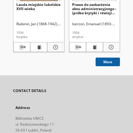
Lauda miejskie lubelskie
Prawo do zaskarżenia
Wz
XVII wieku
aktu administracyjnego :
nęk
(próba krytyki i rewizji
k. 
konstrukcji
k. 
postępowania
Riabinin, Jan (1868-1942). Wyd.
Iserzon, Emanuel (1893-1985).
Grosz
Bu
administracyjnego z
1928 r.)
1934
1954
202
książka
artykuł
art
More
CONTACT DETAILS
Address
Biblioteka UMCS
ul. Radziszewskiego 11
20-031 Lublin, Poland