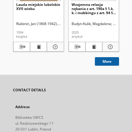
Lauda miejskie lubelskie
Wzajemna relacja
[S
XVII wieku
nękania z art. 190a § 1.k.
sc
k. i mobbingu z art. 94 § 2
k. p.
Riabinin, Jan (1868-1942). Wyd.
Budyn-Kulik, Magdalena
Uniwersytet
1934
2020
[ca
książka
artykuł
ręk
More
CONTACT DETAILS
Address
Biblioteka UMCS
ul. Radziszewskiego 11
20-031 Lublin, Poland