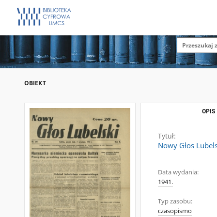
OBIEKT
OPIS
Tytuł:
Nowy Głos Lubelsk
Data wydania:
1941.
Typ zasobu:
czasopismo