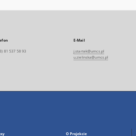
efon
E-Mail
8) 81 537 58 93
j.startek@umcs.pl
u.zielinska@umcs.pl
ksy
O Projekcie