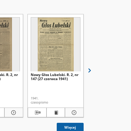
i. R. 2, nr
Nowy Głos Lubelski. R. 2, nr
Nowy Głos Lubelski. R. 
)
147 (27 czerwca 1941)
138 (17 czerwca 1941)
1941.
1941.
czasopismo
czasopismo
Więcej