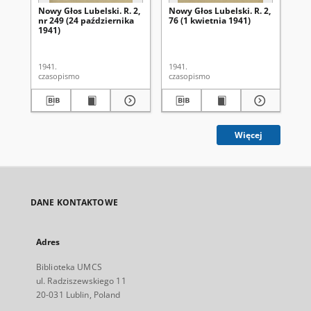
Nowy Głos Lubelski. R. 2,
Nowy Głos Lubelski. R. 2,
Now
nr 249 (24 października
76 (1 kwietnia 1941)
nr 
1941)
1941.
1941.
194
czasopismo
czasopismo
cza
Więcej
DANE KONTAKTOWE
Adres
Biblioteka UMCS
ul. Radziszewskiego 11
20-031 Lublin, Poland