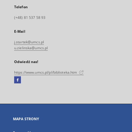
Telefon
(+48) 81 537 58 93
E-Mail
j.startek@umcs.pl
u.zielinska@umcs.pl
Odwiedź nas!
https://www.umcs.pl/pl/biblioteka.htm
Facebook
Link
zewnętrzny,
otworzy
się
w
nowej
MAPA STRONY
karcie