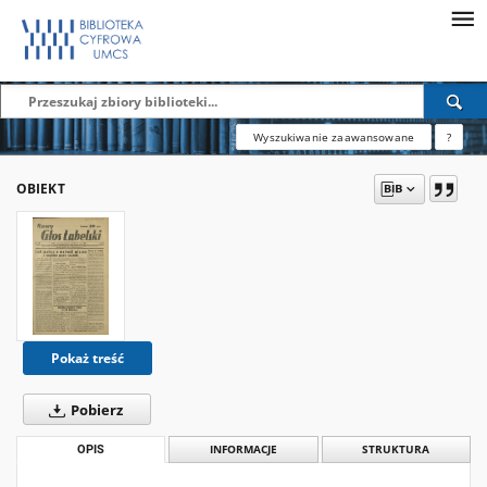
Wyszukiwanie zaawansowane
?
OBIEKT
Pokaż treść
Pobierz
OPIS
INFORMACJE
STRUKTURA