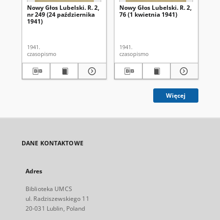
Nowy Głos Lubelski. R. 2,
Nowy Głos Lubelski. R. 2,
Now
nr 249 (24 października
76 (1 kwietnia 1941)
nr 
1941)
1941.
1941.
194
czasopismo
czasopismo
cza
Więcej
DANE KONTAKTOWE
Adres
Biblioteka UMCS
ul. Radziszewskiego 11
20-031 Lublin, Poland