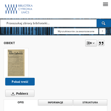
Wyszukiwanie zaawansowane
?
OBIEKT
Pokaż treść
Pobierz
OPIS
INFORMACJE
STRUKTURA