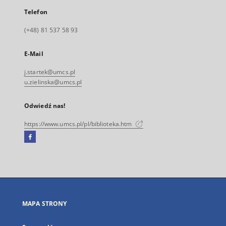
Telefon
(+48) 81 537 58 93
E-Mail
j.startek@umcs.pl
u.zielinska@umcs.pl
Odwiedź nas!
https://www.umcs.pl/pl/biblioteka.htm
Facebook
Link
zewnętrzny,
otworzy
się
w
nowej
MAPA STRONY
karcie