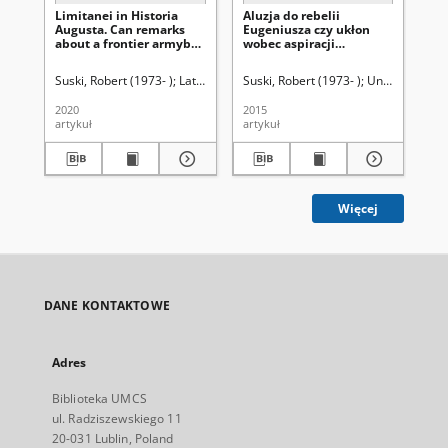
Limitanei in Historia
Aluzja do rebelii
Ide
Augusta. Can remarks
Eugeniusza czy ukłon
lit
about a frontier armybe
wobec aspiracji
used to date Historia
rzymskiej elity. Nowa
Augusta?
interpretacja mowy
Suski, Robert (1973- )
Latawiec, Krzysztof. Red.
Suski, Robert (1973- )
Uniwersytet Marii Curie
Uniwersytet Mar
Mis
Maeciusa Faltoniusa
Nicomachusa (Hist. Aug.
2020
2015
199
Tac. 6, 1-9)
artykuł
artykuł
ksi
Więcej
DANE KONTAKTOWE
Adres
Biblioteka UMCS
ul. Radziszewskiego 11
20-031 Lublin, Poland