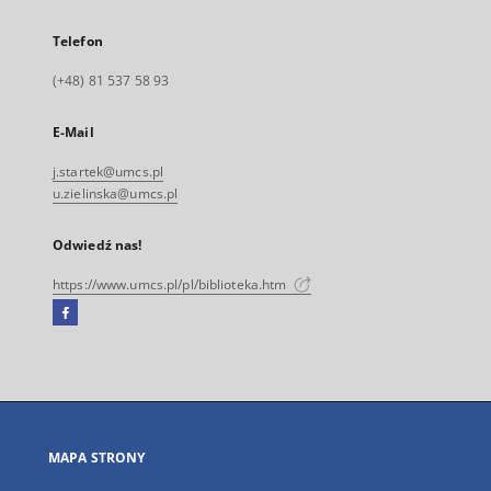
Telefon
(+48) 81 537 58 93
E-Mail
j.startek@umcs.pl
u.zielinska@umcs.pl
Odwiedź nas!
https://www.umcs.pl/pl/biblioteka.htm
Facebook
Link
zewnętrzny,
otworzy
się
w
nowej
MAPA STRONY
karcie