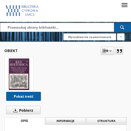
Wyszukiwanie zaawansowane
?
OBIEKT
Pokaż treść
Pobierz
OPIS
INFORMACJE
STRUKTURA