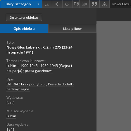
Ukryj szczegóły
Struktura obiektu
Opis obiektu
Lista plików
Tytuł:
Nowy Głos Lubelski. R. 2, nr 275 (23-24
listopada 1941)
Temat i słowa kluczowe:
Lublin -- 1900-1945
;
1939-1945 (Wojna i
okupacja)
;
prasa gadzinowa
Opis:
Od 1942 brak podtytułu.
;
Posiada dodatki
nadzwyczajne.
Wydawca:
[s.n.]
Miejsce wydania:
Lublin
Data wydania:
1941.