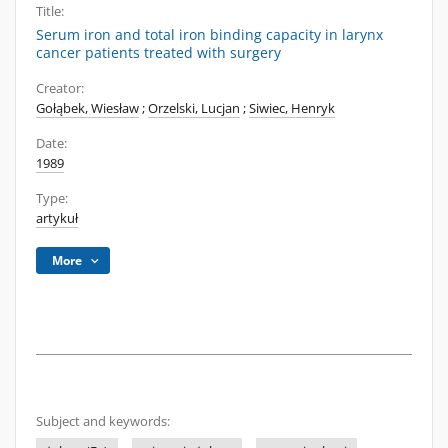
Title:
Serum iron and total iron binding capacity in larynx
cancer patients treated with surgery
Creator:
Gołąbek, Wiesław
;
Orzelski, Lucjan
;
Siwiec, Henryk
Date:
1989
Type:
artykuł
More
Subject and keywords: