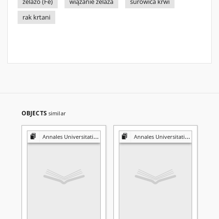
żelazo (Fe)
wiązanie żelaza
surowica krwi
rak krtani
OBJECTS
similar
Annales Universitatis Mariae Curie-Skłodowska. Sectio D, Medicina
Annales Universitatis Mariae Curie-Skłodowska. Sectio D, Medicina