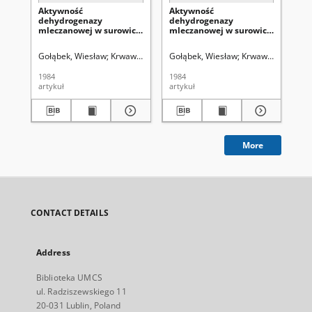
Aktywność
Aktywność
Rak
dehydrogenazy
dehydrogenazy
an
mleczanowej w surowicy
mleczanowej w surowicy
dzi
chorych z polipem,
chorych na raka krtani w
ma
brodawczakami i rakiem
zależności od stopnia
Gołąbek, Wiesław
Krwawicz, Tadeusz (1910-1988). Redaktor sekcji
Gołąbek, Wiesław
Krwawicz, Tadeusz
Klo
krtani
złośliwości histologicznej
oraz cech T i N guza
1984
1984
196
artykuł
artykuł
art
More
CONTACT DETAILS
Address
Biblioteka UMCS
ul. Radziszewskiego 11
20-031 Lublin, Poland