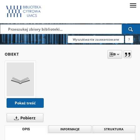
Wyszukiwanie zaawansowane
?
OBIEKT
Pokaż treść
Pobierz
OPIS
INFORMACJE
STRUKTURA