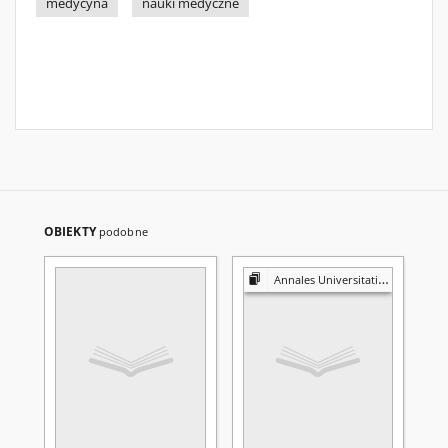
medycyna
nauki medyczne
OBIEKTY
podobne
Annales Universitatis Mariae Curie-Skłodowska. Sectio D, Medicina