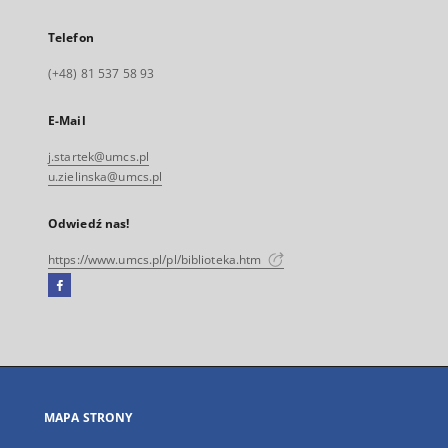
Telefon
(+48) 81 537 58 93
E-Mail
j.startek@umcs.pl
u.zielinska@umcs.pl
Odwiedź nas!
https://www.umcs.pl/pl/biblioteka.htm
Facebook
Link
zewnętrzny,
otworzy
się
w
nowej
MAPA STRONY
karcie