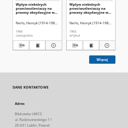
Wpływ niektórych
Wpływ niektórych
Oc
przeciwutleniaczy na
przeciwutleniaczy na
ol
procesy oksydacyjne w
procesy oksydacyjne w
od
oleju rzepakowym
oleju sojowym
za
em
Nerlo, Henryk (1914-1989).
Sykut, Władysława Barbara.
Nerlo, Henryk (1914-1989).
Sykut, Włady
Sykut, W
Ner
1966
1965
196
czasopismo
artykuł
art
Więcej
DANE KONTAKTOWE
Adres
Biblioteka UMCS
ul. Radziszewskiego 11
20-031 Lublin, Poland