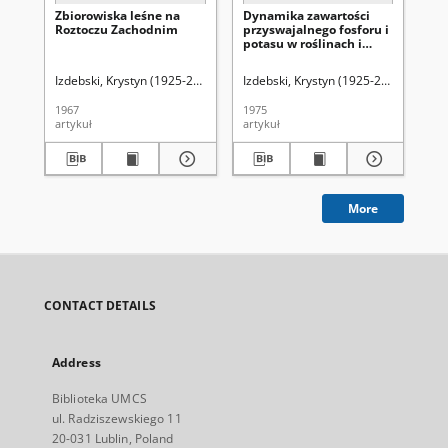
Zbiorowiska leśne na
Dynamika zawartości
Ro
Roztoczu Zachodnim
przyswajalnego fosforu i
Lw
potasu w roślinach i
glebie zespołów
borowych na Roztoczu
Izdebski, Krystyn (1925-2015)
Lorkiewicz, Zbigniew (1923-2001). Red.
Izdebski, Krystyn (1925-2015)
Popioł
Ma
Środkowym
1967
1975
194
artykuł
artykuł
art
More
CONTACT DETAILS
Address
Biblioteka UMCS
ul. Radziszewskiego 11
20-031 Lublin, Poland