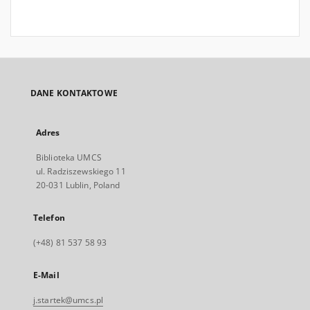
DANE KONTAKTOWE
Adres
Biblioteka UMCS
ul. Radziszewskiego 11
20-031 Lublin, Poland
Telefon
(+48) 81 537 58 93
E-Mail
j.startek@umcs.pl