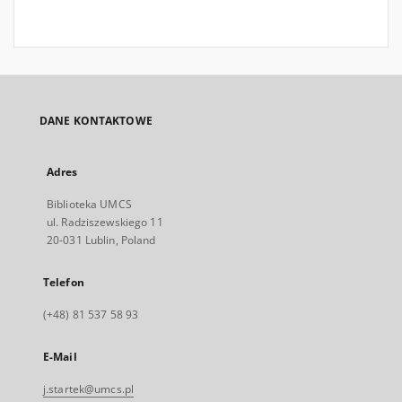
DANE KONTAKTOWE
Adres
Biblioteka UMCS
ul. Radziszewskiego 11
20-031 Lublin, Poland
Telefon
(+48) 81 537 58 93
E-Mail
j.startek@umcs.pl