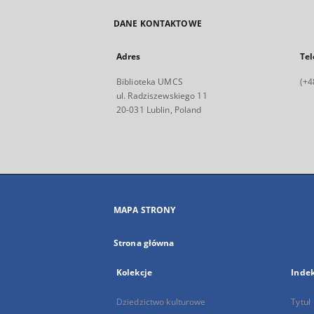
DANE KONTAKTOWE
Adres
Tel
Biblioteka UMCS
(+4
ul. Radziszewskiego 11
20-031 Lublin, Poland
MAPA STRONY
Strona główna
Kolekcje
Inde
Dziedzictwo kulturowe
Tytuł