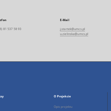
efon
E-Mail
8) 81 537 58 93
j.startek@umcs.pl
u.zielinska@umcs.pl
ksy
O Projekcie
Opis projektu