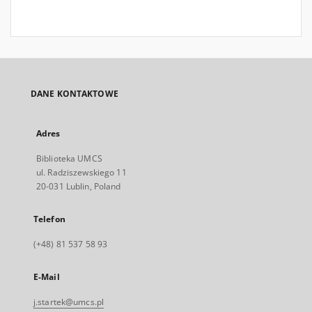
DANE KONTAKTOWE
Adres
Biblioteka UMCS
ul. Radziszewskiego 11
20-031 Lublin, Poland
Telefon
(+48) 81 537 58 93
E-Mail
j.startek@umcs.pl