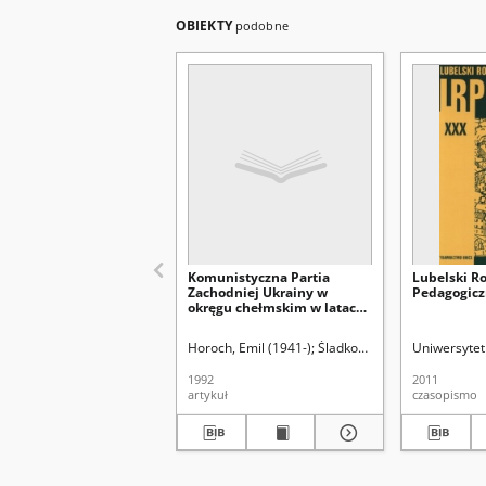
OBIEKTY
podobne
Komunistyczna Partia
Lubelski R
Zachodniej Ukrainy w
Pedagogiczn
okręgu chełmskim w latach
1924-1938 (główne
problemy)
Horoch, Emil (1941-)
Śladkowski, Wiesław (1935-)
Uniwersytet 
1992
2011
artykuł
czasopismo