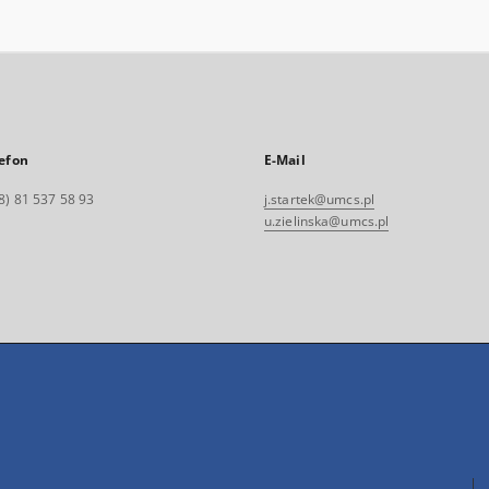
efon
E-Mail
8) 81 537 58 93
j.startek@umcs.pl
u.zielinska@umcs.pl