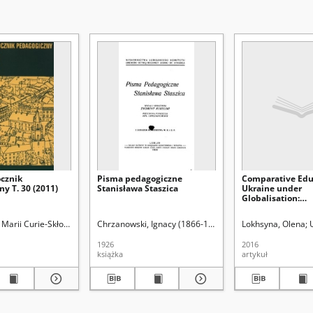
ocznik
Pisma pedagogiczne
Comparative Edu
y T. 30 (2011)
Stanisława Staszica
Ukraine under
Globalisation:
Achievements a
Challenges
. Red.
Marii Curie-Skłodowskiej (Lublin). Wydział Pedagogiki i Psychologii
Chrzanowski, Ignacy (1866-1940). Przedm.
Lokhsyna, Olena
Kirenko, Janu
Kukulski, Z
1926
2016
książka
artykuł