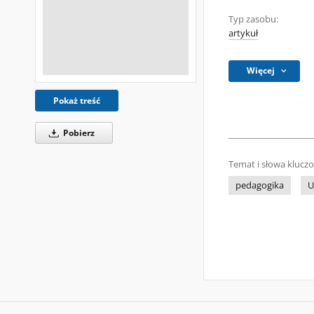
Typ zasobu:
artykuł
Więcej
Pokaż treść
Pobierz
Temat i słowa klucz
pedagogika
U