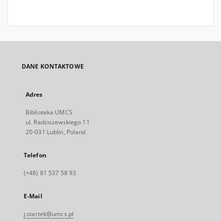
DANE KONTAKTOWE
Adres
Biblioteka UMCS
ul. Radziszewskiego 11
20-031 Lublin, Poland
Telefon
(+48) 81 537 58 93
E-Mail
j.startek@umcs.pl