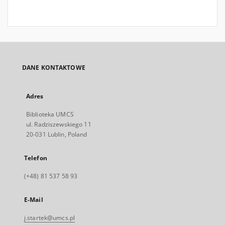
DANE KONTAKTOWE
Adres
Biblioteka UMCS
ul. Radziszewskiego 11
20-031 Lublin, Poland
Telefon
(+48) 81 537 58 93
E-Mail
j.startek@umcs.pl