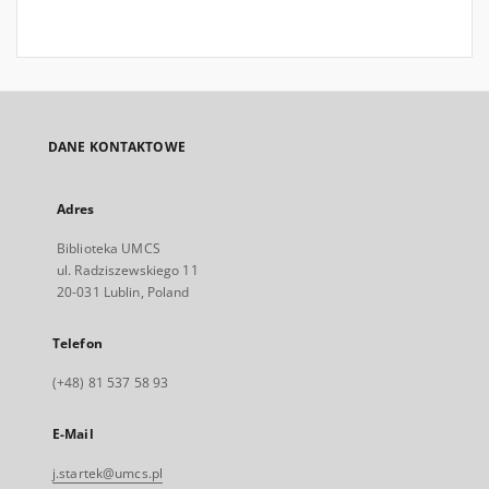
DANE KONTAKTOWE
Adres
Biblioteka UMCS
ul. Radziszewskiego 11
20-031 Lublin, Poland
Telefon
(+48) 81 537 58 93
E-Mail
j.startek@umcs.pl