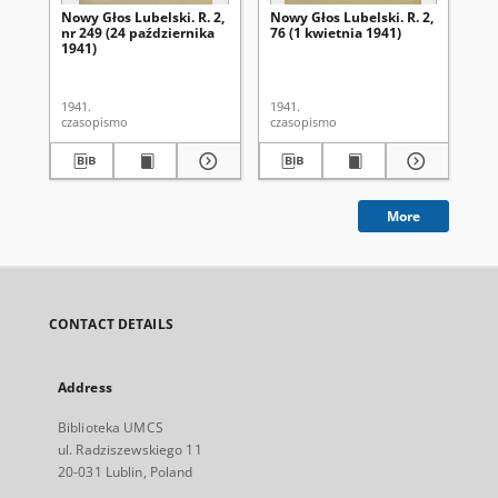
Nowy Głos Lubelski. R. 2,
Nowy Głos Lubelski. R. 2,
Now
nr 249 (24 października
76 (1 kwietnia 1941)
nr 
1941)
1941.
1941.
194
czasopismo
czasopismo
cza
More
CONTACT DETAILS
Address
Biblioteka UMCS
ul. Radziszewskiego 11
20-031 Lublin, Poland