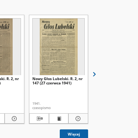
i. R. 2, nr
Nowy Głos Lubelski. R. 2, nr
Nowy Głos Lubelski. R. 
)
147 (27 czerwca 1941)
138 (17 czerwca 1941)
1941.
1941.
czasopismo
czasopismo
Więcej