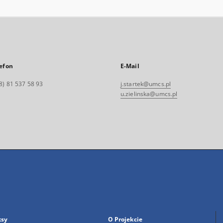
efon
E-Mail
8) 81 537 58 93
j.startek@umcs.pl
u.zielinska@umcs.pl
ksy
O Projekcie