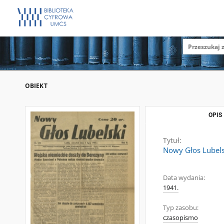
OBIEKT
OPIS
Tytuł:
Nowy Głos Lubelsk
Data wydania:
1941.
Typ zasobu:
czasopismo