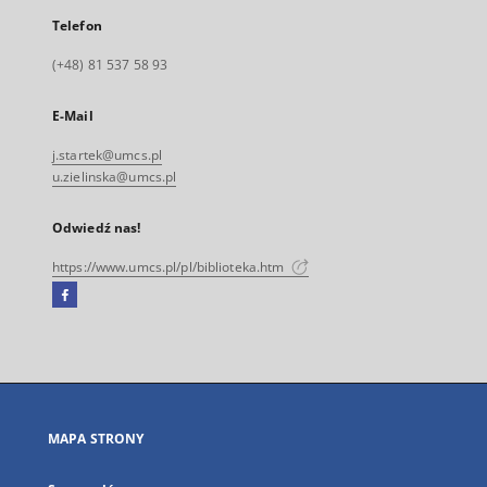
Telefon
(+48) 81 537 58 93
E-Mail
j.startek@umcs.pl
u.zielinska@umcs.pl
Odwiedź nas!
https://www.umcs.pl/pl/biblioteka.htm
Facebook
Link
zewnętrzny,
otworzy
się
w
nowej
MAPA STRONY
karcie