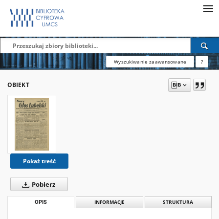
Wyszukiwanie zaawansowane
?
OBIEKT
Pokaż treść
Pobierz
OPIS
INFORMACJE
STRUKTURA