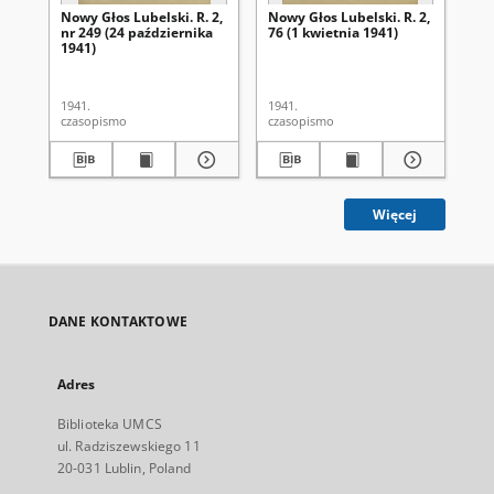
Nowy Głos Lubelski. R. 2,
Nowy Głos Lubelski. R. 2,
Now
nr 249 (24 października
76 (1 kwietnia 1941)
nr 
1941)
1941.
1941.
194
czasopismo
czasopismo
cza
Więcej
DANE KONTAKTOWE
Adres
Biblioteka UMCS
ul. Radziszewskiego 11
20-031 Lublin, Poland