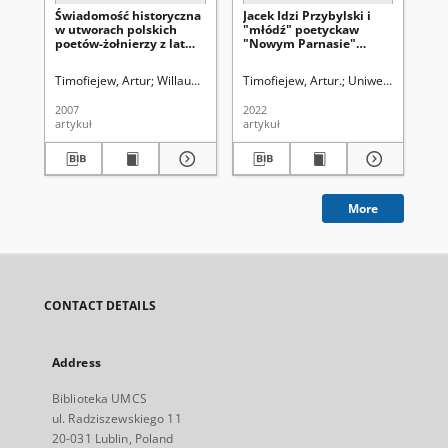
Świadomość historyczna
Jacek Idzi Przybylski i
Id
w utworach polskich
"młódź" poetyckaw
Cy
poetów-żołnierzy z lat
"Nowym Parnasie"
ref
1806-1809
Franciszka Morawskiego
Wi
pol
Timofiejew, Artur
Willaume, Małgorzata. Red.
Timofiejew, Artur.
Uniwersytet Marii 
Tim
2007
2022
199
artykuł
artykuł
art
More
CONTACT DETAILS
Address
Biblioteka UMCS
ul. Radziszewskiego 11
20-031 Lublin, Poland