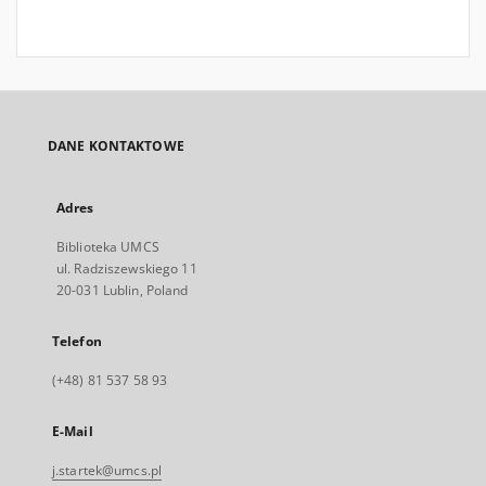
DANE KONTAKTOWE
Adres
Biblioteka UMCS
ul. Radziszewskiego 11
20-031 Lublin, Poland
Telefon
(+48) 81 537 58 93
E-Mail
j.startek@umcs.pl