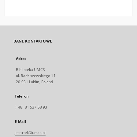
DANE KONTAKTOWE
Adres
Biblioteka UMCS
ul. Radziszewskiego 11
20-031 Lublin, Poland
Telefon
(+48) 81 537 58 93
E-Mail
j.startek@umcs.pl