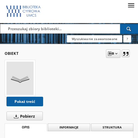
Wyszukiwanie zaawansowane
?
OBIEKT
Pokaż treść
Pobierz
OPIS
INFORMACJE
STRUKTURA