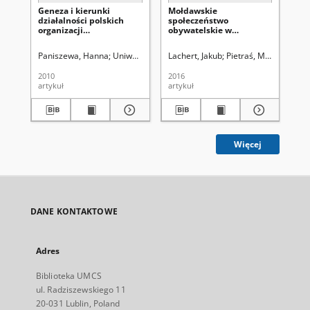
Geneza i kierunki
Mołdawskie
Or
działalności polskich
społeczeństwo
po
organizacji
obywatelskie w
na
pozarządowych w
integracji europejskiej
pol
obwodzie brzeskim na
ko
Paniszewa, Hanna
Uniwersytet Marii Curie-Skłodowskiej (Lublin)
Lachert, Jakub
Pietraś, Marek. Redak
Will
Kwi
Białorusi w latach 1987-
be
2008
pr
2010
2016
201
Lu
artykuł
artykuł
art
Więcej
DANE KONTAKTOWE
Adres
Biblioteka UMCS
ul. Radziszewskiego 11
20-031 Lublin, Poland