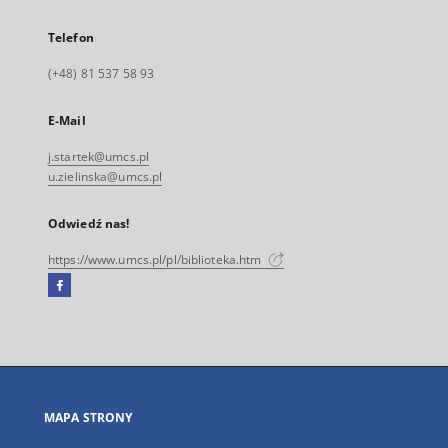
Telefon
(+48) 81 537 58 93
E-Mail
j.startek@umcs.pl
u.zielinska@umcs.pl
Odwiedź nas!
https://www.umcs.pl/pl/biblioteka.htm
Facebook
Link
zewnętrzny,
otworzy
się
w
nowej
MAPA STRONY
karcie