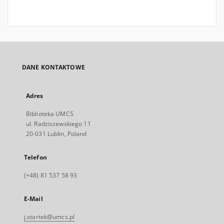
DANE KONTAKTOWE
Adres
Biblioteka UMCS
ul. Radziszewskiego 11
20-031 Lublin, Poland
Telefon
(+48) 81 537 58 93
E-Mail
j.startek@umcs.pl