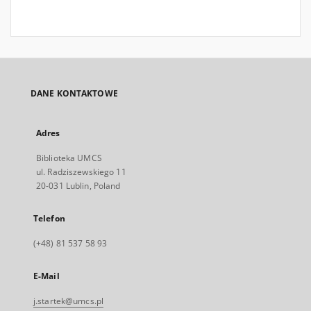
DANE KONTAKTOWE
Adres
Biblioteka UMCS
ul. Radziszewskiego 11
20-031 Lublin, Poland
Telefon
(+48) 81 537 58 93
E-Mail
j.startek@umcs.pl