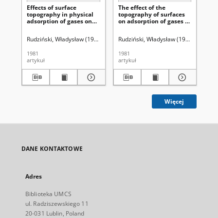
Effects of surface
The effect of the
Re
topography in physical
topography of surfaces
re
adsorption of gases on
on adsorption of gases at
use
heterogeneous solid
supercritical
ch
surfaces
temperatures on
ap
Rudziński, Władysław (1942- ).
Baszyńska, Joanna.
Rudziński, Władysław (1942- ).
Łajtar
Rud
heterogeneous solid
ph
surfaces
1981
1981
198
artykuł
artykuł
art
Więcej
DANE KONTAKTOWE
Adres
Biblioteka UMCS
ul. Radziszewskiego 11
20-031 Lublin, Poland