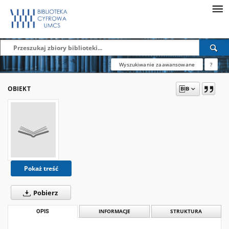
Wyszukiwanie zaawansowane
?
OBIEKT
Pokaż treść
Pobierz
OPIS
INFORMACJE
STRUKTURA