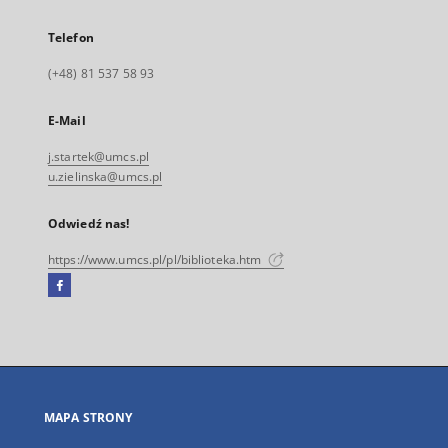
Telefon
(+48) 81 537 58 93
E-Mail
j.startek@umcs.pl
u.zielinska@umcs.pl
Odwiedź nas!
https://www.umcs.pl/pl/biblioteka.htm
Facebook
Link
zewnętrzny,
otworzy
się
w
nowej
MAPA STRONY
karcie