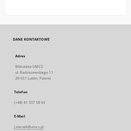
DANE KONTAKTOWE
Adres
Biblioteka UMCS
ul. Radziszewskiego 11
20-031 Lublin, Poland
Telefon
(+48) 81 537 58 93
E-Mail
j.startek@umcs.pl