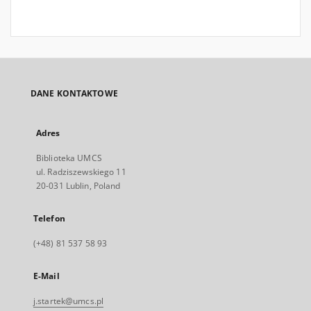
DANE KONTAKTOWE
Adres
Biblioteka UMCS
ul. Radziszewskiego 11
20-031 Lublin, Poland
Telefon
(+48) 81 537 58 93
E-Mail
j.startek@umcs.pl