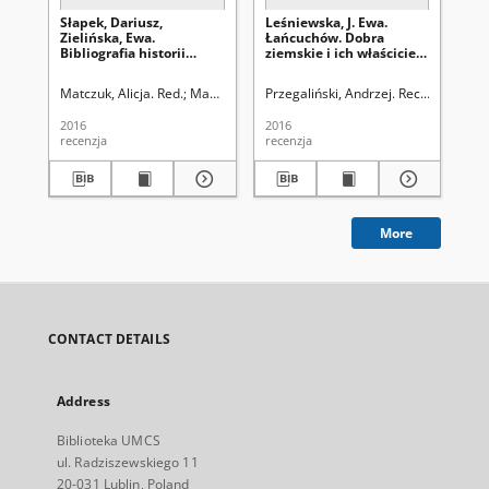
Słapek, Dariusz,
Leśniewska, J. Ewa.
Gła
Zielińska, Ewa.
Łańcuchów. Dobra
Pa
Bibliografia historii
ziemskie i ich właściciele
Bu
lubelskiego sportu,
(XIV–XX w.). Od
By
Lubelskie Centrum
Kuropatwów do Steckich,
Re
Matczuk, Alicja. Red.
Mazur, Mariusz. Red nacz.
Przegaliński, Andrzej. Rec.
Mazur, Ma
Prz
Dokumentacji Historii
Wydawnictwo Werset,
201
Sportu, Lublin 2013, ss.
Lublin 2016, ss. 396:
2016
2016
201
132: [recenzja]
[recenzja]
recenzja
recenzja
rec
More
CONTACT DETAILS
Address
Biblioteka UMCS
ul. Radziszewskiego 11
20-031 Lublin, Poland