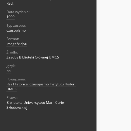
Red.
Data wydania:
1999
Typ zasobu:
czasopismo
Format:
image/x.djvu
Źródło:
Zasoby Biblioteki Głównej UMCS
Język:
pol
Powiązania:
Res Historica: czasopismo Instytutu Historii
UMCS
Prawa:
Biblioteka Uniwersytetu Marii Curie-
Skłodowskiej