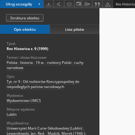
Ukryj szczegóły
Res Historica
Struktura obiektu
Opis obiektu
Lista plików
Tytuł:
Res Historica z. 9 (1999)
Temat i słowa kluczowe:
Polska
;
historia
;
19 w.
;
rozbiory Polski
;
ruchy
narodowe
Opis:
Tyt. nr 9 : Od rozbiorów Rzeczypospolitej do
niepodległych państw narodowych
Wydawca:
Wydawnictwo UMCS
Miejsce wydania:
Lublin
Współtwórca:
Uniwersytet Marii Curie-Skłodowskiej (Lublin)
;
Lewandowski, Jan. Red.
;
Mądzik, Marek (1946-).