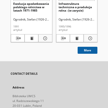
Ewolucja opodatkowania
Infrastruktura
Re
polskiego rolnictwa w
techniczna a produkcja
zr
latach 1971-1985
rolna : (w zarysie)
in
ek
ro
Ogrodnik, Stefan (1926-2001).
Ogrodnik, Stefan (1926-2001).
Ogr
1991
1995/1996
199
artykuł
artykuł
art
More
CONTACT DETAILS
Address
Biblioteka UMCS
ul. Radziszewskiego 11
20-031 Lublin, Poland